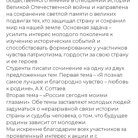
общественного мнения в отношении истории
Великой Отечественной войны и направлена
на сохранение светлой памяти о великих
подвигах тех, кто защищал страну и сохранил
мир на нашей земле. Основная задача –
усилить интерес молодого поколения к
изучению исторических событий и
способствовать формированию у участников
чувства патриотизма, гордости за свою страну
и ее героев.
Студенты писали сочинение на одну из двух
предложенных тем. Первая тема – «Я познал
самое лучшее и благородно чувство – любовь
к родине», А.Х. Соттаев.
Вторая тема – «Россия сегодня моими
глазами». Обе темы заставляют молодых людей
задуматься о неразрывной связи истории
страны и судьбы человека, о том, что будущее
родины зависит от молодежи.
Мы искренне благодарим всех участников за
проявленный интерес к акции и с