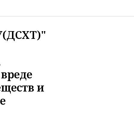
У(ДСХТ)"
,
 вреде
еществ и
е