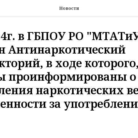
Новости
024г. в ГБПОУ РО "МТАТи
н Антинаркотический
кторий, в ходе которого
ы проинформированы о
ления наркотических в
венности за употреблени