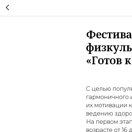
Фестива
физкуль
«Готов к
С целью попул
гармоничного 
их мотивации к
ведению здоро
На первом эта
возрасте от 16 д