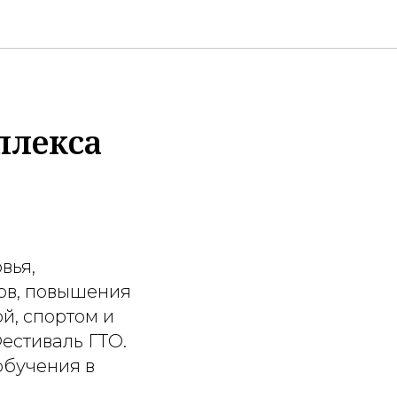
плекса
вья,
тов, повышения
й, спортом и
естиваль ГТО.
обучения в