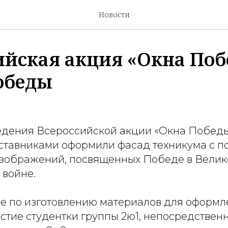
Новости
ийская акция «Окна По
обеды
едения Всероссийской акции «Окна Победы
аставниками оформили фасад техникума с 
изображений, посвященных Победе в Велик
 войне.
се по изготовлению материалов для оформл
стие студентки группы 2ю1, непосредствен