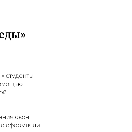
беды»
» студенты
помощью
ой
ения окон
но оформляли