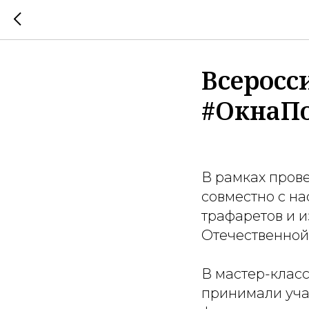
Всеросс
#ОкнаП
В рамках пров
совместно с н
трафаретов и 
Отечественной
В мастер-клас
принимали уча