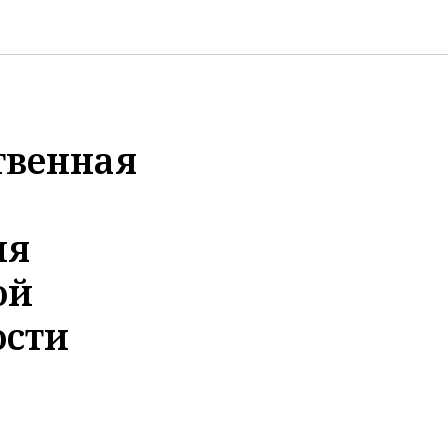
твенная
ля
ой
ости