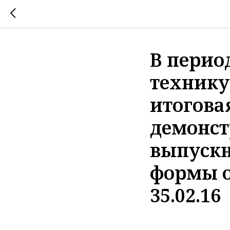
В период
технику
итогова
демонст
выпускн
формы о
35.02.16