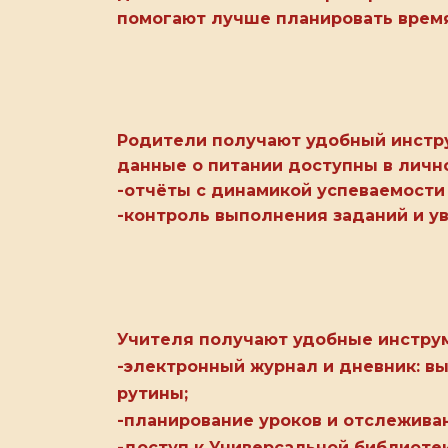
 в
помогают лучше планировать время
Родители получают удобный инстру
данные о питании доступны в личн
-отчёты с динамикой успеваемости
-контроль выполнения заданий и ув
Учителя получают удобные инструм
-электронный журнал и дневник: в
рутины;
-планирование уроков и отслежива
-доступ к Универсальной библиоте