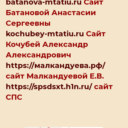
batanova-mtatiu.ru
Сайт
Батановой Анастасии
Сергеевны
kochubey-mtatiu.ru
Сайт
Кочубей Александр
Александрович
https://малкандуева.рф/
сайт Малкандуевой Е.В.
https://spsdsxt.h1n.ru/
сайт
СПС